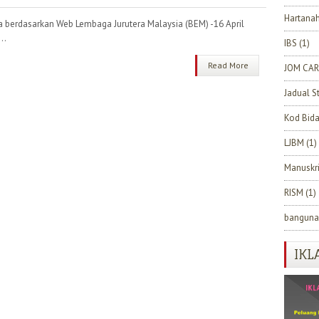
Hartana
a berdasarkan Web Lembaga Jurutera Malaysia (BEM) -16 April
..
IBS
(1)
Read More
JOM CAR
Jadual S
Kod Bid
LJBM
(1)
Manuskr
RISM
(1)
banguna
IKL