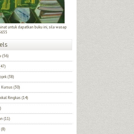
minat untuk dapatkan buku ini, sila wasap
5655
els
u
(56)
(47)
rojek
(38)
 Kursus
(30)
nikal Ringkas
(14)
)
an
(11)
(8)