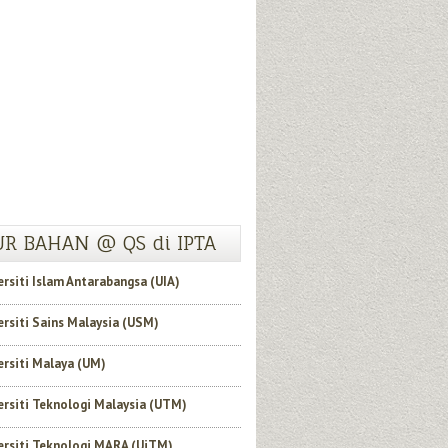
R BAHAN @ QS di IPTA
ersiti Islam Antarabangsa (UIA)
ersiti Sains Malaysia (USM)
ersiti Malaya (UM)
ersiti Teknologi Malaysia (UTM)
ersiti Teknologi MARA (UiTM)