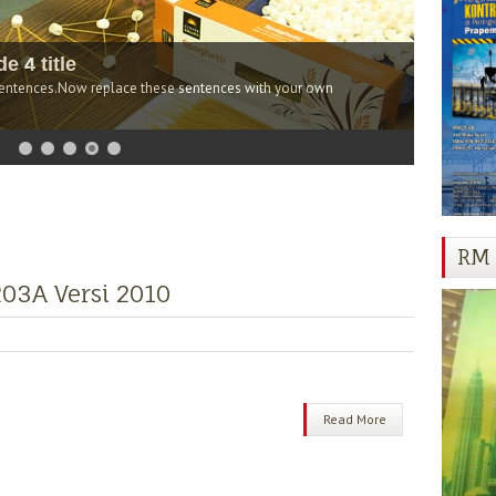
This is default featured sl
se sentences with your own
Go to Blogger edit html and find th
descriptions.
RM 
03A Versi 2010
Read More