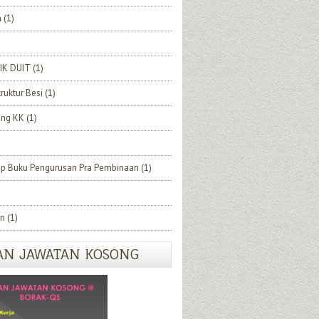
h
(1)
IK DUIT
(1)
truktur Besi
(1)
ang KK
(1)
ip Buku Pengurusan Pra Pembinaan
(1)
n
(1)
AN JAWATAN KOSONG