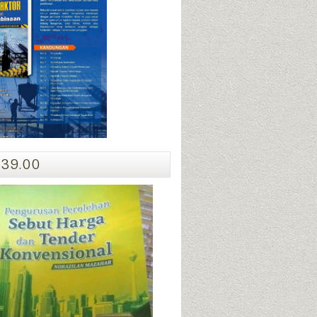
ide 5 title
ese sentences.Now replace these sentences with your own
39.00