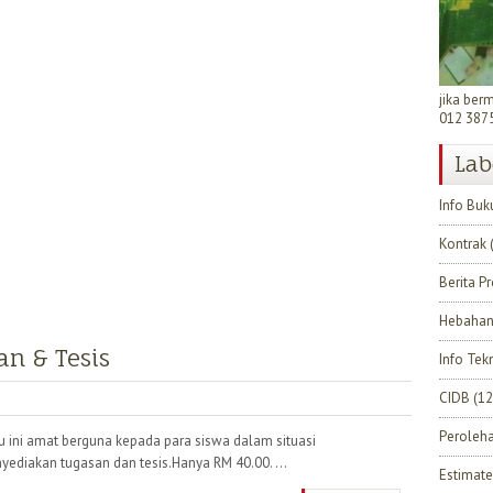
jika ber
012 387
Lab
Info Buk
Kontrak
Berita P
Hebahan
n & Tesis
Info Tek
CIDB
(12
Peroleh
u ini amat berguna kepada para siswa dalam situasi
yediakan tugasan dan tesis.Hanya RM 40.00. ...
Estimate