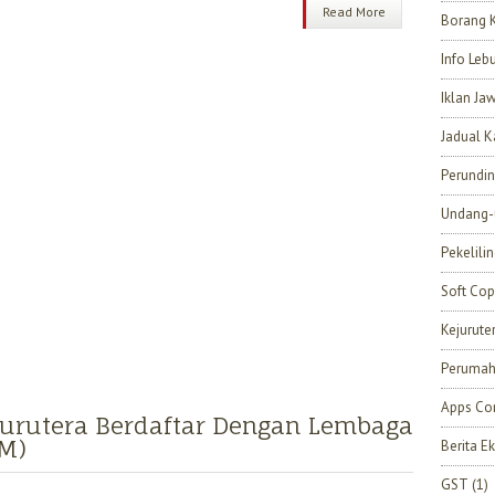
Read More
Borang 
Info Leb
Iklan Ja
Jadual K
Perundi
Undang-
Pekelili
Soft Cop
Kejurut
Perumah
Apps Con
 Jurutera Berdaftar Dengan Lembaga
EM)
Berita 
GST
(1)