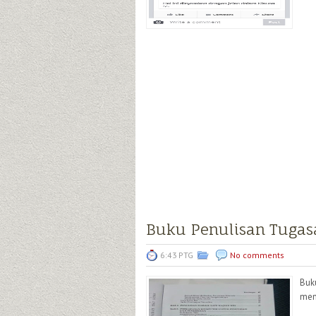
Buku Penulisan Tugasa
6:43 PTG
No comments
Buk
men