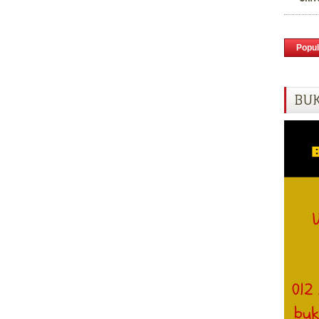
Popul
BUK