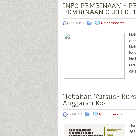
INFO PEMBINAAN ~ 
PEMBINAAN OLEH KE
11:15 PTG
No comments
Mah
ole
Mah
berk
bin
ter
dala
Hebahan Kursus~ Kurs
Anggaran Kos
3:04 PTG
No comments
Jik
5655