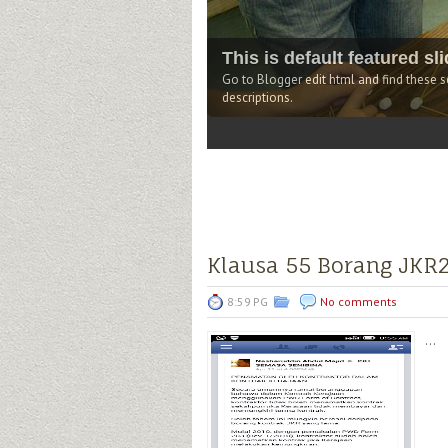
This is default featured slide 4 title
Go to Blogger edit html and find these sentences.Now replace the
descriptions.
3
4
5
Klausa 55 Borang JKR2
8:59 PG
No comments
...