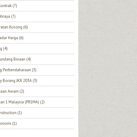
Kontrak
(7)
uhraya
(7)
watan Kosong
(6)
adar Harga
(6)
ng
(4)
undang Binaan
(4)
ng Perbendaharaan
(3)
y Borang JKR 203A
(3)
eraan Awam
(2)
an 1 Malaysia (PR1MA)
(2)
struction
(1)
Ekonomi
(1)