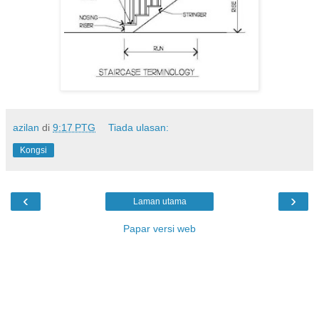
azilan
di
9:17 PTG
Tiada ulasan:
Kongsi
‹
›
Laman utama
Papar versi web