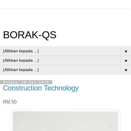
BORAK-QS
▼
▼
▼
Selasa, 16 Jun 2015
Construction Technology
RM 50