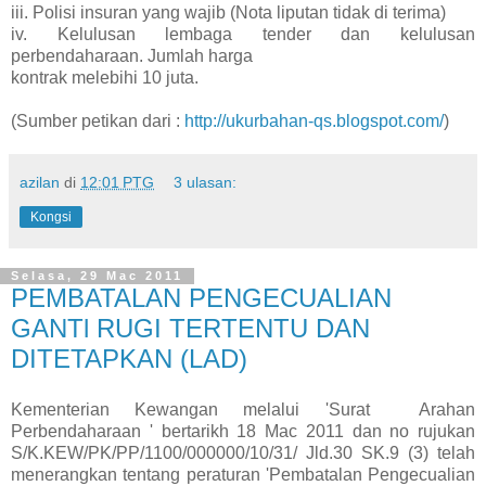
iii. Polisi insuran yang wajib (Nota liputan tidak di terima)
iv. Kelulusan lembaga tender dan kelulusan
perbendaharaan. Jumlah harga
kontrak melebihi 10 juta.
(Sumber petikan dari :
http://ukurbahan-qs.blogspot.com/
)
azilan
di
12:01 PTG
3 ulasan:
Kongsi
Selasa, 29 Mac 2011
PEMBATALAN PENGECUALIAN
GANTl RUGI TERTENTU DAN
DITETAPKAN (LAD)
Kementerian Kewangan melalui 'Surat Arahan
Perbendaharaan ' bertarikh 18 Mac 2011 dan no rujukan
S/K.KEW/PK/PP/1100/000000/10/31/ Jld.30 SK.9 (3) telah
menerangkan tentang peraturan 'Pembatalan Pengecualian