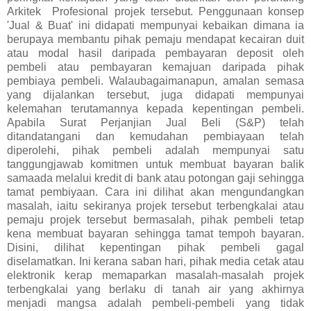
Arkitek Profesional projek tersebut. Penggunaan konsep
'Jual & Buat' ini didapati mempunyai kebaikan dimana ia
berupaya membantu pihak pemaju mendapat kecairan duit
atau modal hasil daripada pembayaran deposit oleh
pembeli atau pembayaran kemajuan daripada pihak
pembiaya pembeli. Walaubagaimanapun, amalan semasa
yang dijalankan tersebut, juga didapati mempunyai
kelemahan terutamannya kepada kepentingan pembeli.
Apabila Surat Perjanjian Jual Beli (S&P) telah
ditandatangani dan kemudahan pembiayaan telah
diperolehi, pihak pembeli adalah mempunyai satu
tanggungjawab komitmen untuk membuat bayaran balik
samaada melalui kredit di bank atau potongan gaji sehingga
tamat pembiyaan. Cara ini dilihat akan mengundangkan
masalah, iaitu sekiranya projek tersebut terbengkalai atau
pemaju projek tersebut bermasalah, pihak pembeli tetap
kena membuat bayaran sehingga tamat tempoh bayaran.
Disini, dilihat kepentingan pihak pembeli gagal
diselamatkan. Ini kerana saban hari, pihak media cetak atau
elektronik kerap memaparkan masalah-masalah projek
terbengkalai yang berlaku di tanah air yang akhirnya
menjadi mangsa adalah pembeli-pembeli yang tidak