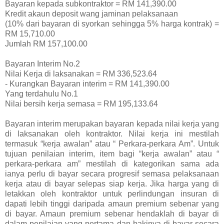
Bayaran kepada subkontraktor = RM 141,390.00
Kredit akaun deposit wang jaminan pelaksanaan
(10% dari bayaran di syorkan sehingga 5% harga kontrak) =
RM 15,710.00
Jumlah RM 157,100.00
Bayaran Interim No.2
Nilai Kerja di laksanakan = RM 336,523.64
- Kurangkan Bayaran interim = RM 141,390.00
Yang terdahulu No.1
Nilai bersih kerja semasa = RM 195,133.64
Bayaran interim merupakan bayaran kepada nilai kerja yang
di laksanakan oleh kontraktor. Nilai kerja ini mestilah
termasuk “kerja awalan” atau “ Perkara-perkara Am”. Untuk
tujuan penilaian interim, item bagi “kerja awalan” atau “
perkara-perkara am” mestilah di kategorikan sama ada
ianya perlu di bayar secara progresif semasa pelaksanaan
kerja atau di bayar selepas siap kerja. Jika harga yang di
letakkan oleh kontraktor untuk perlindungan insuran di
dapati lebih tinggi daripada amaun premium sebenar yang
di bayar. Amaun premium sebenar hendaklah di bayar di
dalam penilaian yang pertama dan bakinya di bayar secara