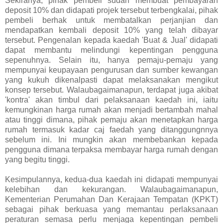
Sekiranya, pihak pembeli sudah membuat pembayaran
deposit 10% dan didapati projek tersebut terbengkalai, pihak
pembeli berhak untuk membatalkan perjanjian dan
mendapatkan kembali deposit 10% yang telah dibayar
tersebut. Pengenalan kepada kaedah 'Buat & Jual' didapati
dapat membantu melindungi kepentingan pengguna
sepenuhnya. Selain itu, hanya pemaju-pemaju yang
mempunyai keupayaan pengurusan dan sumber kewangan
yang kukuh dikenalpasti dapat melaksanakan mengikut
konsep tersebut. Walaubagaimanapun, terdapat juga akibat
'kontra' akan timbul dari pelaksanaan kaedah ini, iaitu
kemungkinan harga rumah akan menjadi bertambah mahal
atau tinggi dimana, pihak pemaju akan menetapkan harga
rumah termasuk kadar caj faedah yang ditanggungnnya
sebelum ini. Ini mungkin akan membebankan kepada
pengguna dimana terpaksa membayar harga rumah dengan
yang begitu tinggi.
Kesimpulannya, kedua-dua kaedah ini didapati mempunyai
kelebihan dan kekurangan. Walaubagaimanapun,
Kementerian Perumahan Dan Kerajaan Tempatan (KPKT)
sebagai pihak berkuasa yang memantau perlaksanaan
peraturan semasa perlu menjaga kepentingan pembeli