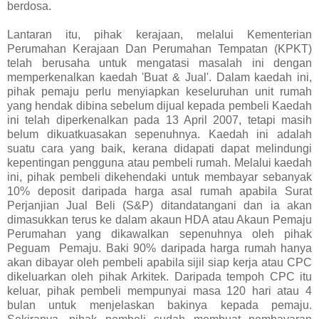
berdosa.
Lantaran itu, pihak kerajaan, melalui Kementerian
Perumahan Kerajaan Dan Perumahan Tempatan (KPKT)
telah berusaha untuk mengatasi masalah ini dengan
memperkenalkan kaedah 'Buat & Jual'. Dalam kaedah ini,
pihak pemaju perlu menyiapkan keseluruhan unit rumah
yang hendak dibina sebelum dijual kepada pembeli Kaedah
ini telah diperkenalkan pada 13 April 2007, tetapi masih
belum dikuatkuasakan sepenuhnya. Kaedah ini adalah
suatu cara yang baik, kerana didapati dapat melindungi
kepentingan pengguna atau pembeli rumah. Melalui kaedah
ini, pihak pembeli dikehendaki untuk membayar sebanyak
10% deposit daripada harga asal rumah apabila Surat
Perjanjian Jual Beli (S&P) ditandatangani dan ia akan
dimasukkan terus ke dalam akaun HDA atau Akaun Pemaju
Perumahan yang dikawalkan sepenuhnya oleh pihak
Peguam Pemaju. Baki 90% daripada harga rumah hanya
akan dibayar oleh pembeli apabila sijil siap kerja atau CPC
dikeluarkan oleh pihak Arkitek. Daripada tempoh CPC itu
keluar, pihak pembeli mempunyai masa 120 hari atau 4
bulan untuk menjelaskan bakinya kepada pemaju.