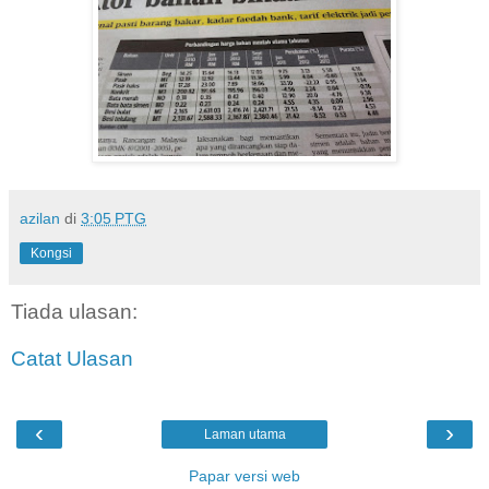
azilan
di
3:05 PTG
Kongsi
Tiada ulasan:
Catat Ulasan
‹
›
Laman utama
Papar versi web