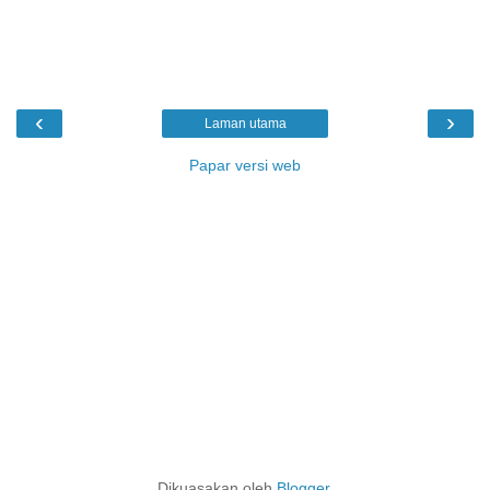
‹
›
Laman utama
Papar versi web
Dikuasakan oleh
Blogger
.