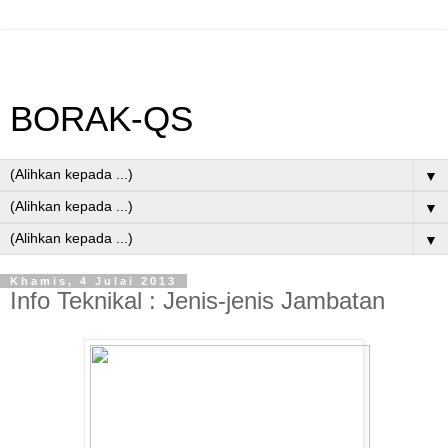
BORAK-QS
▼
▼
▼
Khamis, 4 Julai 2013
Info Teknikal : Jenis-jenis Jambatan