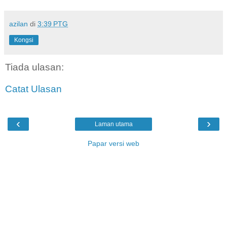
azilan
di
3:39 PTG
Kongsi
Tiada ulasan:
Catat Ulasan
‹
›
Laman utama
Papar versi web