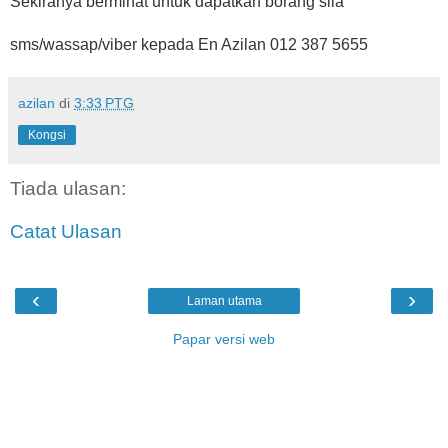
Sekiranya berminat untuk dapatkan borang sila
sms/wassap/viber kepada En Azilan 012 387 5655
azilan
di
3:33 PTG
Kongsi
Tiada ulasan:
Catat Ulasan
‹
›
Laman utama
Papar versi web