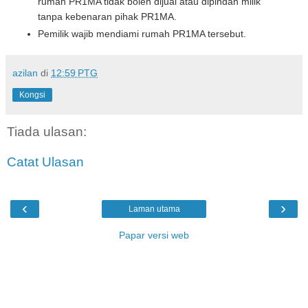
rumah PR1MA tidak boleh dijual atau dipindah milik
tanpa kebenaran pihak PR1MA.
Pemilik wajib mendiami rumah PR1MA tersebut.
azilan
di
12:59 PTG
Kongsi
Tiada ulasan:
Catat Ulasan
‹
›
Laman utama
Papar versi web