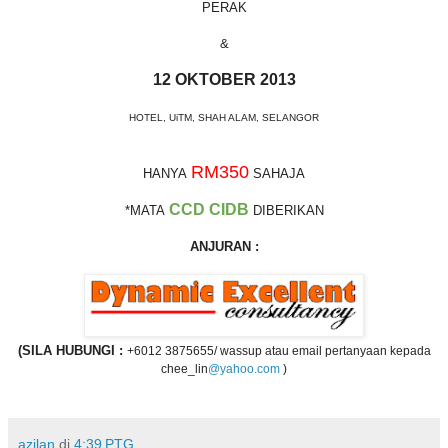
PERAK
&
12 OKTOBER 2013
HOTEL, UiTM, SHAH ALAM, SELANGOR
RM350
HANYA
SAHAJA
CCD CIDB
*MATA
DIBERIKAN
ANJURAN :
(SILA HUBUNGI :
+6012 3875655/ wassup
atau email pertanyaan kepada
chee_lin
@yahoo.com
)
azilan
di
4:39 PTG