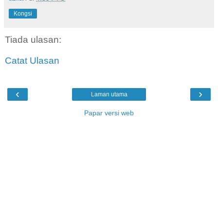
Kongsi
Tiada ulasan:
Catat Ulasan
‹
›
Laman utama
Papar versi web