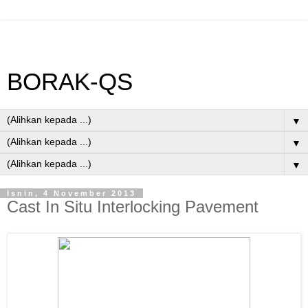
BORAK-QS
▼
▼
▼
Isnin, 4 November 2013
Cast In Situ Interlocking Pavement