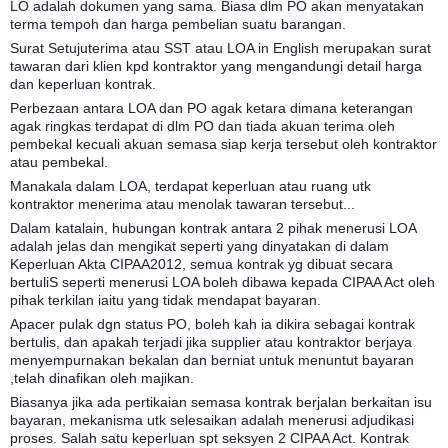
LO adalah dokumen yang sama. Biasa dlm PO akan menyatakan
terma tempoh dan harga pembelian suatu barangan.
Surat Setujuterima atau SST atau LOA in English merupakan surat
tawaran dari klien kpd kontraktor yang mengandungi detail harga
dan keper
luan kontrak.
Perbezaan antara LOA dan PO agak ketara dimana keterangan
agak ringkas terdapat di dlm PO dan tiada akuan terima oleh
pembekal kecuali akuan semasa siap kerja tersebut oleh kontraktor
atau pembekal.
Manakala dalam LOA, terdapat keperluan atau ruang utk
kontraktor menerima atau menolak tawaran tersebut...
Dalam katalain, hubungan kontrak antara 2 pihak menerusi LOA
adalah jelas dan mengikat seperti yang dinyatakan di dalam
Keperluan Akta CIPAA2012, semua kontrak yg dibuat secara
bertuliS seperti menerusi LOA boleh dibawa kepada CIPAA Act oleh
pihak terkilan iaitu yang tidak mendapat bayaran.
Apacer pulak dgn status PO, boleh kah ia dikira sebagai kontrak
bertulis, dan apakah terjadi jika supplier atau kontraktor berjaya
menyempurnakan bekalan dan berniat untuk menuntut bayaran
,telah dinafikan oleh majikan.
Biasanya jika ada pertikaian semasa kontrak berjalan berkaitan isu
bayaran, mekanisma utk selesaikan adalah menerusi adjudikasi
proses. Salah satu keperluan spt seksyen 2 CIPAA Act. Kontrak