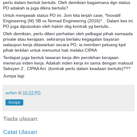
perlu dalam bentuk bertulis. Oleh demikian bagaimana dgn status
PO adakah ia juga dikira bertulis?
Untuk menjawab status PO ini. Jom kita terjah case, *Inovatif
Engineering (M) SB vs Nomad Engineering (2016)*... Dalam kes ini.
PO juga diputuskan oleh hakim sbg kontrak yg bertulis...
Oleh demikian, perlu diberi perhatian oleh pelbagai pihak samaada
private atau kerajaan, sekiranya berlaku kegagalan bayaran
walaupun kerja ditawarkan secara PO, ia memberi peluang kpd
pihak terkilan untuk menuntut hak melalui CIPAA
Terdapat juga bentuk tawaran kerja dlm perolehan kerajaan
menerusi inden kerja. Adakah inden kerja ini sama dengan maksud
Seksyen 2 , CIPAA Act. (kontrak perlu dalam keadaan bertulis)???
Jumpa lagi
azilan
di
10:22 PG
Kongsi
Tiada ulasan:
Catat Ulasan