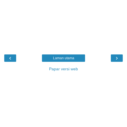
‹
›
Laman utama
Papar versi web