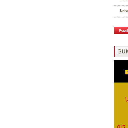
Univ
Popul
BUK