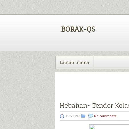
BORAK-QS
Laman utama
Hebahan~ Tender Kelas
10:51 PG
No comments