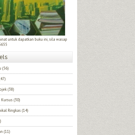
minat untuk dapatkan buku ini, sila wasap
5655
els
u
(56)
(47)
rojek
(38)
 Kursus
(30)
nikal Ringkas
(14)
)
an
(11)