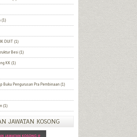
h
(1)
IK DUIT
(1)
truktur Besi
(1)
ang KK
(1)
ip Buku Pengurusan Pra Pembinaan
(1)
n
(1)
AN JAWATAN KOSONG