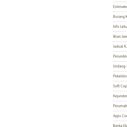
Estimate
Borang 
Info Leb
Iklan Ja
Jadual K
Perundi
Undang-
Pekelili
Soft Cop
Kejurut
Perumah
Apps Con
Berita 