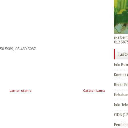
jika ber
012 387
450 5989, 05-450 5987
Lab
Info Buk
Kontrak
Berita P
Laman utama
Catatan Lama
Hebahan
Info Tek
CIDB
(12
Peroleh