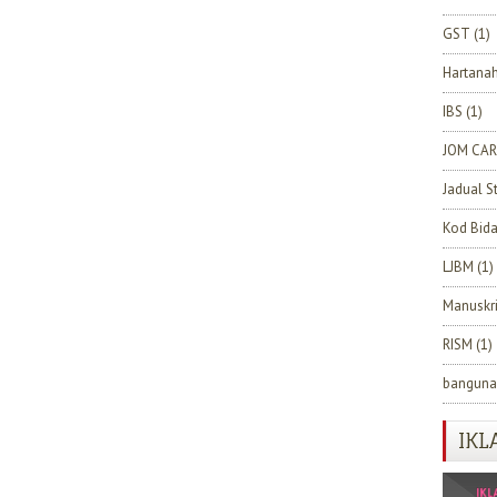
GST
(1)
Hartana
IBS
(1)
JOM CAR
Jadual S
Kod Bid
LJBM
(1)
Manuskr
RISM
(1)
banguna
IKL