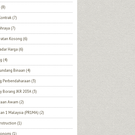
(8)
Kontrak
(7)
uhraya
(7)
watan Kosong
(6)
adar Harga
(6)
ng
(4)
undang Binaan
(4)
ng Perbendaharaan
(3)
y Borang JKR 203A
(3)
eraan Awam
(2)
an 1 Malaysia (PR1MA)
(2)
struction
(1)
Ekonomi
(1)