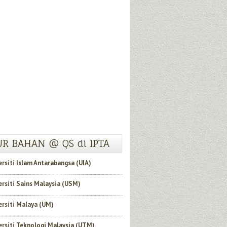
R BAHAN @ QS di IPTA
ersiti Islam Antarabangsa (UIA)
ersiti Sains Malaysia (USM)
ersiti Malaya (UM)
ersiti Teknologi Malaysia (UTM)