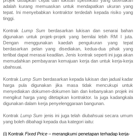
projek disiapkan cepat dan lukisan spesifikasi yang disertakan
adalah kurang memuaskan untuk mendapatkan ukuran yang
tepat. Ini menyebabkan kontraktor terdedah kepada risiko yang
tinggi.
Kontrak
Lump Sum
berdasarkan lukisan dan senarai bahan
digunakan untuk projek-projek yang bernilai lebih RM I juta.
Dengan menggunakan kaedah pengukuran yang tepat
berdasarkan pelan yang disediakan, kedua-dua pihak yang
terlibat dapat merasai keadilan. Jenis kontrak seperti ini juga akan
memudahkan pembayaran kemajuan kerja dan untuk kerja-kerja
ubahsuai.
Kontrak
Lump Sum
berdasarkan kepada lukisan dan jadual kadar
harga pula digunakan jika masa tidak mencukupi untuk
menyediakan dokumen-dokumen lain dan kebanyakan projek ini
mengikut harga yang ditetapkan kontraktor. Ia juga kadangkala
digunakan dalam kerja penyelenggaraan bangunan.
Kontrak
Lump Sum
jenis ini juga telah diubahsuai secara umum
yang boleh dibahagi kepada dua kategori iaitu:
(i) Kontrak
Fixed Price
– merangkumi penetapan terhadap kerja-