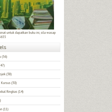
minat untuk dapatkan buku ini, sila wasap
5655
els
u
(56)
(47)
rojek
(38)
 Kursus
(30)
nikal Ringkas
(14)
)
an
(11)