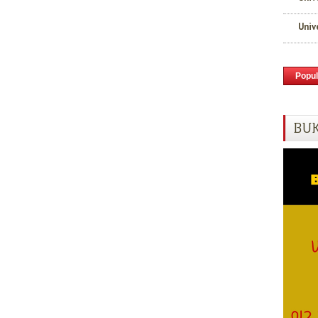
Univ
Popul
BUK