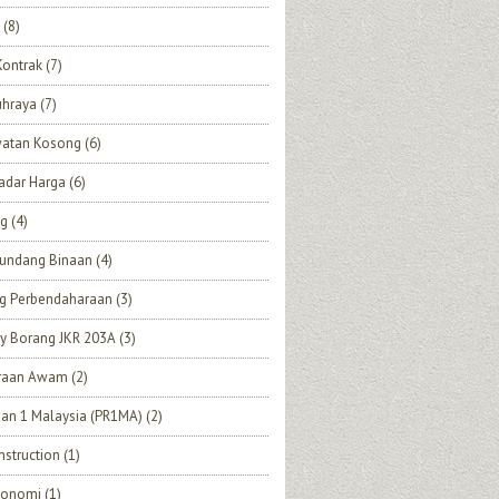
(8)
Kontrak
(7)
uhraya
(7)
watan Kosong
(6)
adar Harga
(6)
ng
(4)
undang Binaan
(4)
ng Perbendaharaan
(3)
y Borang JKR 203A
(3)
eraan Awam
(2)
an 1 Malaysia (PR1MA)
(2)
struction
(1)
Ekonomi
(1)