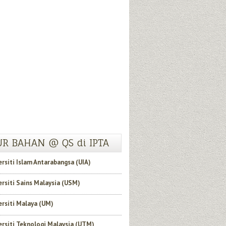
R BAHAN @ QS di IPTA
ersiti Islam Antarabangsa (UIA)
ersiti Sains Malaysia (USM)
ersiti Malaya (UM)
ersiti Teknologi Malaysia (UTM)