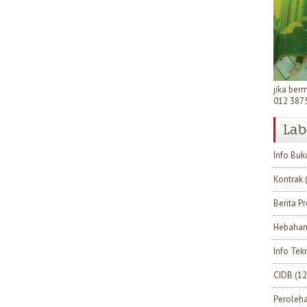
jika ber
012 387
Lab
Info Buk
Kontrak
Berita P
Hebahan
Info Tek
CIDB
(12
Peroleh