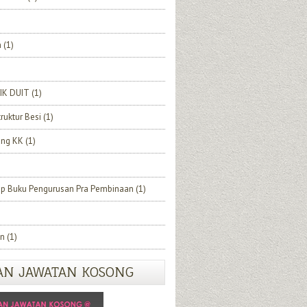
h
(1)
IK DUIT
(1)
truktur Besi
(1)
ang KK
(1)
ip Buku Pengurusan Pra Pembinaan
(1)
n
(1)
AN JAWATAN KOSONG