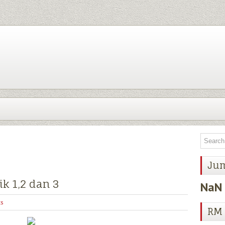
Ju
ik 1,2 dan 3
NaN
s
RM 