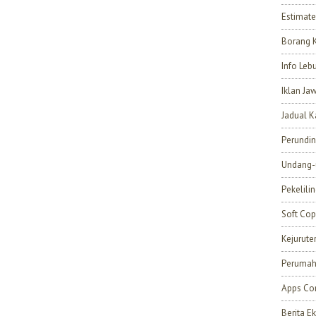
Estimate
Borang 
Info Leb
Iklan Ja
Jadual K
Perundi
Undang-
Pekelili
Soft Cop
Kejurut
Perumah
Apps Con
Berita 