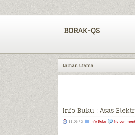
BORAK-QS
Laman utama
Info Buku : Asas Elektr
11:06 PG
Info Buku
No comment