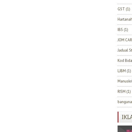
GST
(1)
Hartana
IBS
(1)
JOM CAR
Jadual S
Kod Bid
LJBM
(1)
Manuskr
RISM
(1)
banguna
IKL