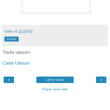
azilan
di
10:24 PG
Kongsi
Tiada ulasan:
Catat Ulasan
‹
›
Laman utama
Papar versi web