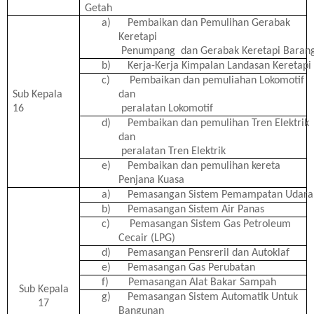
Getah
a)
Pembaikan dan Pemulihan Gerabak
Keretapi
Penumpang dan Gerabak Keretapi Baran
b)
Kerja-Kerja Kimpalan Landasan Keretapi
c)
Pembaikan dan pemuliahan Lokomotif
Sub Kepala
dan
16
peralatan Lokomotif
d)
Pembaikan dan pemulihan Tren Elektrik
dan
peralatan Tren Elektrik
e)
Pembaikan dan pemulihan kereta
Penjana Kuasa
a)
Pemasangan Sistem Pemampatan Udara
b)
Pemasangan Sistem Air Panas
c)
Pemasangan Sistem Gas Petroleum
Cecair (LPG)
d)
Pemasangan Pensreril dan Autoklaf
e)
Pemasangan Gas Perubatan
f)
Pemasangan Alat Bakar Sampah
Sub Kepala
g)
Pemasangan Sistem Automatik Untuk
17
Bangunan