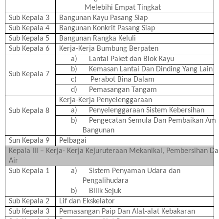
Melebihi Empat Tingkat
Sub Kepala 3
Bangunan Kayu Pasang Siap
Sub Kepala 4
Bangunan Konkrit Pasang Siap
Sub Kepala 5
Bangunan Rangka Keluli
Sub Kepala 6
Kerja-Kerja Bumbung Berpaten
a)
Lantai Paket dan Blok Kayu
b)
Kemasan Lantai Dan Dinding Yang Lain
Sub Kepala 7
c)
Perabot Bina Dalam
d)
Pemasangan Tangam
Kerja-Kerja Penyelenggaraan
a)
Penyelenggaraan Sistem Kebersihan
Sub Kepala 8
b)
Pengecatan Semula Dan Pembaikan Am
Bangunan
Sun Kepala 9
Pelbagai
Kepala III – Kerja- Kerja Kejuruteraan Mekanikal, Pembersihan D
Air
Sub Kepala 1
a)
Sistem Penyaman Udara dan
Pengalihudara
b)
Bilik Sejuk
Sub Kepala 2
Lif dan Ekskelator
Sub Kepala 3
Pemasangan Paip Dan Alat-alat Kebakaran