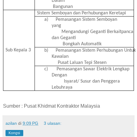
Dalam
Bangunan
Sistem Semboyan dan Perhubungan Keretapi
a)
Pemasangan Sistem Semboyan
yang
Mengandungi Geganti Berkaitpanca
dan Geganti
Bongkah
Automatik
Sub Kepala 3
b)
Pemasangan Sistem Perhubungan Untuk
Kawalan
Pusat Laluan Tepi Stesen
c)
Pemasangan Sawar Elektrik Lengkap
Dengan
Isyarat/ Susur dan Penggera
Lebuhraya
Sumber : Pusat Khidmat Kontraktor Malaysia
azilan
di
9:09 PG
3 ulasan:
Kongsi