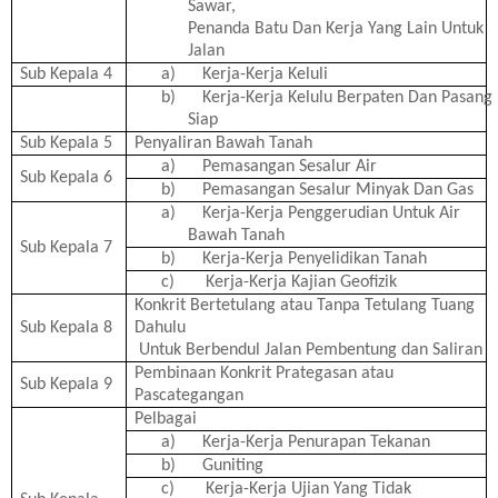
Sawar,
Penanda Batu Dan Kerja Yang Lain Untuk
Jalan
Sub Kepala 4
a)
Kerja-Kerja Keluli
b)
Kerja-Kerja Kelulu Berpaten Dan Pasang
Siap
Sub Kepala 5
Penyaliran Bawah Tanah
a)
Pemasangan Sesalur Air
Sub Kepala 6
b)
Pemasangan Sesalur Minyak Dan Gas
a)
Kerja-Kerja Penggerudian Untuk Air
Bawah Tanah
Sub Kepala 7
b)
Kerja-Kerja Penyelidikan Tanah
c)
Kerja-Kerja Kajian Geofizik
Konkrit Bertetulang atau Tanpa Tetulang Tuang
Sub Kepala 8
Dahulu
Untuk Berbendul Jalan Pembentung dan Saliran
Pembinaan Konkrit Prategasan atau
Sub Kepala 9
Pascategangan
Pelbagai
a)
Kerja-Kerja Penurapan Tekanan
b)
Guniting
c)
Kerja-Kerja Ujian Yang Tidak