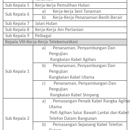
Sub Kepala 5
Kerja-kerja Pemulihan Hutan
a)
Kerja-kerja Seni Tanaman
Sub Kepala 6
b)
Kerja-Kerja Penanaman Benih Berair
Sub Kepala 7
Jalan Hutan
Sub Kepala 8
Kerja-Kerja Am Pertanian
Sub Kepala 9
Pelbagai
Kepala VIII-Kerja-Kerja Telekomunikasi
a)
Penanaman, Penyambungan Dan
Pengujian
Rangkaian Kabel Agihan
b)
Penanaman, Penyambungan Dan
Sub Kepala 1
Pengujian
Rangkaian Kabel Utama
c)
Penanaman, Penyambungan Dan
Pengujian
Rangkaian Kabel Simpang
a)
Pemasangan Penaik Kabel Rangka Agiha
Utama
Peti Agihan Salur Bawah Lantai dan Kabel
Sub Kepala 2
Telefon Dalam Bangunan
b)
Pemasangan Sepasang Kabel Telefon