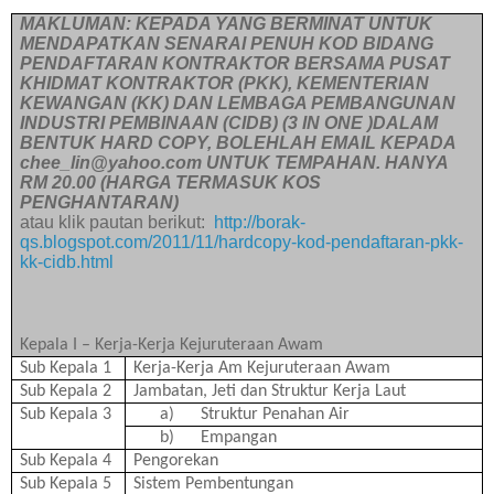
MAKLUMAN: KEPADA YANG BERMINAT UNTUK
MENDAPATKAN SENARAI PENUH KOD BIDANG
PENDAFTARAN KONTRAKTOR BERSAMA PUSAT
KHIDMAT KONTRAKTOR (PKK), KEMENTERIAN
KEWANGAN (KK) DAN LEMBAGA PEMBANGUNAN
INDUSTRI PEMBINAAN (CIDB) (3 IN ONE )DALAM
BENTUK HARD COPY, BOLEHLAH EMAIL KEPADA
chee_lin@yahoo.com UNTUK TEMPAHAN. HANYA
RM 20.00 (HARGA TERMASUK KOS
PENGHANTARAN)
atau klik pautan berikut:
http://borak-
qs.blogspot.com/2011/11/hardcopy-kod-pendaftaran-pkk-
kk-cidb.html
Kepala I – Kerja-Kerja Kejuruteraan Awam
Sub Kepala 1
Kerja-Kerja Am Kejuruteraan Awam
Sub Kepala 2
Jambatan, Jeti dan Struktur Kerja Laut
Sub Kepala 3
a)
Struktur Penahan Air
b)
Empangan
Sub Kepala 4
Pengorekan
Sub Kepala 5
Sistem Pembentungan