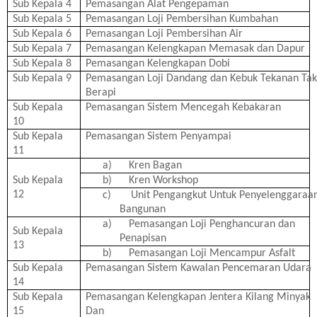
Sub Kepala 4
Pemasangan Alat Pengepaman
Sub Kepala 5
Pemasangan Loji Pembersihan Kumbahan
Sub Kepala 6
Pemasangan Loji Pembersihan Air
Sub Kepala 7
Pemasangan Kelengkapan Memasak dan Dapur
Sub Kepala 8
Pemasangan Kelengkapan Dobi
Sub Kepala 9
Pemasangan Loji Dandang dan Kebuk Tekanan Ta
Berapi
Sub Kepala
Pemasangan Sistem Mencegah Kebakaran
10
Sub Kepala
Pemasangan Sistem Penyampai
11
a)
Kren Bagan
Sub Kepala
b)
Kren Workshop
12
c)
Unit Pengangkut Untuk Penyelenggaraa
Bangunan
a)
Pemasangan Loji Penghancuran dan
Sub Kepala
Penapisan
13
b)
Pemasangan Loji Mencampur Asfalt
Sub Kepala
Pemasangan Sistem Kawalan Pencemaran Udara
14
Sub Kepala
Pemasangan Kelengkapan Jentera Kilang Minyak
15
Dan