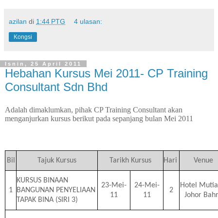
azilan
di
1:44 PTG
4 ulasan:
Kongsi
Isnin, 25 April 2011
Hebahan Kursus Mei 2011- CP Training
Consultant Sdn Bhd
Adalah dimaklumkan, pihak CP Training Consultant akan
menganjurkan kursus berikut pada sepanjang bulan Mei 2011
Bil
Tajuk Kursus
Tarikh Kursus
Hari
Venue
KURSUS BINAAN
23-Mei-
24-Mei-
Hotel Mutia
1
BANGUNAN PENYELIAAN
2
11
11
Johor Bah
TAPAK BINA (SIRI 3)