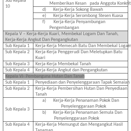
Sub Kepala
Memberikan Kesan pada Anggota Konkrit
10
d)
Kerja-Kerja Sokong Bawah
e)
Kerja-Kerja Serombong Stesen Kuasa
f)
Kerja-Kerja Penyambungan
Pengembangan
Kepala V – Kerja-Kerja Kuari, Membekal Logam Dan Tanah,
Kerja-Kerja Angkut Dan Pengangkutan
Sub Kepala 1
Kerja-Kerja Memecah Batu Dan Membekal Loga
Sub Kepala 2
Kerja-Kerja Penggerudi Dan Meletupkan Batu
Kuari
Sub Kepala 3
Kerja-Kerja Membekal Tanah
Sub Kepala 4
Kerja-Kerja Angkut dan Pengangkutan
Kepala VI- Pembanguna Hutan Dan Tanah
Sub Kepala 1
Penyediaan dan Penyelenggaraan Tapak Semaian
Sub Kepala 2
Kerja-Kerja Pembersihan Hutan Dan Penyediaan
Tanah
a)
Kerja-Kerja Penanaman Pokok Dan
Penyelenggaraan Pokok
Sub Kepala 3
b)
Kerja-Kerja Penanaman Semula Dan
Penyelenggaraan Pokok
Sub Kepala 4
Kerja-Kerja Memungut dan Mengangkut Hasil
Tanaman