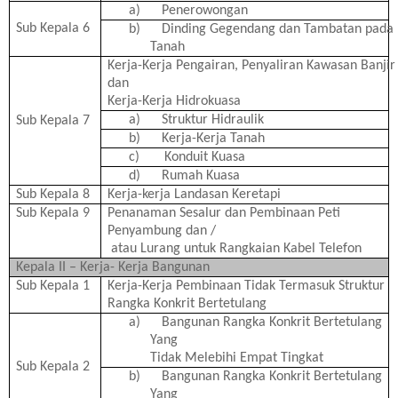
a)
Penerowongan
Sub Kepala 6
b)
Dinding Gegendang dan Tambatan pada
Tanah
Kerja-Kerja Pengairan, Penyaliran Kawasan Banjir
dan
Kerja-Kerja Hidrokuasa
a)
Struktur Hidraulik
Sub Kepala 7
b)
Kerja-Kerja Tanah
c)
Konduit Kuasa
d)
Rumah Kuasa
Sub Kepala 8
Kerja-kerja Landasan Keretapi
Sub Kepala 9
Penanaman Sesalur dan Pembinaan Peti
Penyambung dan /
atau Lurang untuk Rangkaian Kabel Telefon
Kepala II – Kerja- Kerja Bangunan
Sub Kepala 1
Kerja-Kerja Pembinaan Tidak Termasuk Struktur
Rangka Konkrit Bertetulang
a)
Bangunan Rangka Konkrit Bertetulang
Yang
Tidak Melebihi Empat Tingkat
Sub Kepala 2
b)
Bangunan Rangka Konkrit Bertetulang
Yang