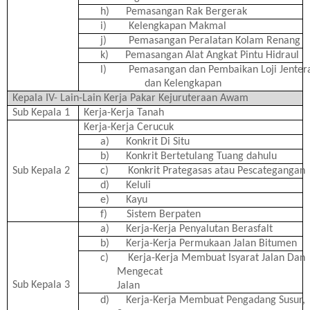
h)
Pemasangan Rak Bergerak
i)
Kelengkapan Makmal
j)
Pemasangan Peralatan Kolam Renang
k)
Pemasangan Alat Angkat Pintu Hidraul
l)
Pemasangan dan Pembaikan Loji Jenter
dan Kelengkapan
Kepala IV- Lain-Lain Kerja Pakar Kejuruteraan Awam
Sub Kepala 1
Kerja-Kerja Tanah
Kerja-Kerja Cerucuk
a)
Konkrit Di Situ
b)
Konkrit Bertetulang Tuang dahulu
Sub Kepala 2
c)
Konkrit Prategasas atau Pescategangan
d)
Keluli
e)
Kayu
f)
Sistem Berpaten
a)
Kerja-Kerja Penyalutan Berasfalt
b)
Kerja-Kerja Permukaan Jalan Bitumen
c)
Kerja-Kerja Membuat Isyarat Jalan Dan
Mengecat
Sub Kepala 3
Jalan
d)
Kerja-Kerja Membuat Pengadang Susur,