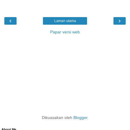
‹
›
Laman utama
Papar versi web
Dikuasakan oleh
Blogger
.
About Me