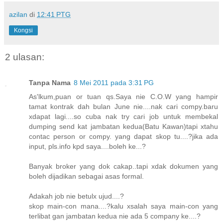
azilan
di
12:41 PTG
Kongsi
2 ulasan:
Tanpa Nama
8 Mei 2011 pada 3:31 PG
As'lkum,puan or tuan qs.Saya nie C.O.W yang hampir
tamat kontrak dah bulan June nie....nak cari compy.baru
xdapat lagi....so cuba nak try cari job untuk membekal
dumping send kat jambatan kedua(Batu Kawan)tapi xtahu
contac person or compy. yang dapat skop tu....?jika ada
input, pls.info kpd saya....boleh ke...?
Banyak broker yang dok cakap..tapi xdak dokumen yang
boleh dijadikan sebagai asas formal.
Adakah job nie betulx ujud....?
skop main-con mana....?kalu xsalah saya main-con yang
terlibat gan jambatan kedua nie ada 5 company ke....?