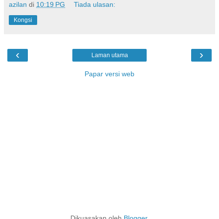
azilan
di
10:19 PG
Tiada ulasan:
Kongsi
‹
›
Laman utama
Papar versi web
Dikuasakan oleh
Blogger
.