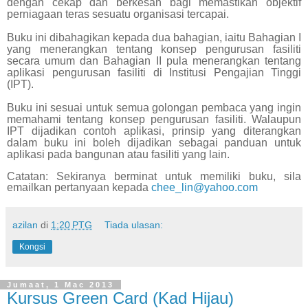
dengan cekap dan berkesan bagi memastikan objektif
perniagaan teras sesuatu organisasi tercapai.
Buku ini dibahagikan kepada dua bahagian, iaitu Bahagian I
yang menerangkan tentang konsep pengurusan fasiliti
secara umum dan Bahagian II pula menerangkan tentang
aplikasi pengurusan fasiliti di Institusi Pengajian Tinggi
(IPT).
Buku ini sesuai untuk semua golongan pembaca yang ingin
memahami tentang konsep pengurusan fasiliti. Walaupun
IPT dijadikan contoh aplikasi, prinsip yang diterangkan
dalam buku ini boleh dijadikan sebagai panduan untuk
aplikasi pada bangunan atau fasiliti yang lain.
Catatan: Sekiranya berminat untuk memiliki buku, sila
emailkan pertanyaan kepada
chee_lin@yahoo.com
azilan
di
1:20 PTG
Tiada ulasan:
Kongsi
Jumaat, 1 Mac 2013
Kursus Green Card (Kad Hijau)