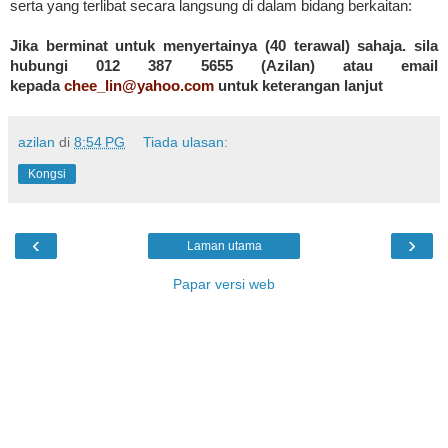
serta yang terlibat secara langsung di dalam bidang berkaitan:
Jika berminat untuk menyertainya (40 terawal) sahaja. sila
hubungi 012 387 5655 (Azilan) atau email
kepada
chee_lin@yahoo.com
untuk keterangan lanjut
azilan
di
8:54 PG
Tiada ulasan:
Kongsi
‹
›
Laman utama
Papar versi web