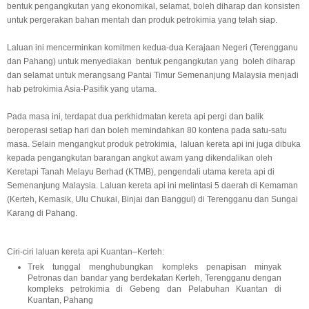
bentuk pengangkutan yang ekonomikal, selamat, boleh diharap dan konsisten
untuk pergerakan bahan mentah dan produk petrokimia yang telah siap.
Laluan ini mencerminkan komitmen kedua-dua Kerajaan Negeri (Terengganu
dan Pahang) untuk menyediakan bentuk pengangkutan yang boleh diharap
dan selamat untuk merangsang Pantai Timur Semenanjung Malaysia menjadi
hab petrokimia Asia-Pasifik yang utama.
Pada masa ini, terdapat dua perkhidmatan kereta api pergi dan balik
beroperasi setiap hari dan boleh memindahkan 80 kontena pada satu-satu
masa. Selain mengangkut produk petrokimia, laluan kereta api ini juga dibuka
kepada pengangkutan barangan angkut awam yang dikendalikan oleh
Keretapi Tanah Melayu Berhad (KTMB), pengendali utama kereta api di
Semenanjung Malaysia. Laluan kereta api ini melintasi 5 daerah di Kemaman
(Kerteh, Kemasik, Ulu Chukai, Binjai dan Banggul) di Terengganu dan Sungai
Karang di Pahang.
Ciri-ciri laluan kereta api Kuantan–Kerteh:
Trek tunggal menghubungkan kompleks penapisan minyak
Petronas dan bandar yang berdekatan Kerteh, Terengganu dengan
kompleks petrokimia di Gebeng dan Pelabuhan Kuantan di
Kuantan, Pahang