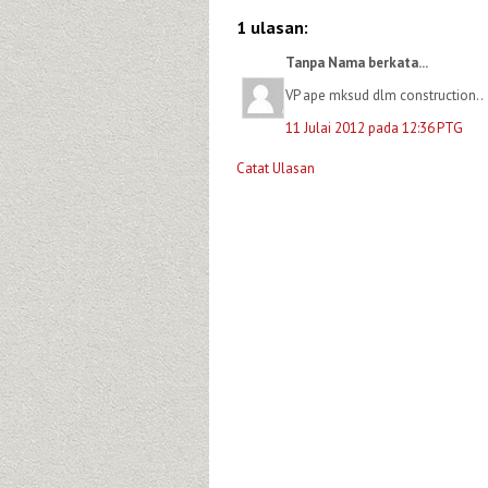
1 ulasan:
Tanpa Nama berkata...
VP ape mksud dlm construction..
11 Julai 2012 pada 12:36 PTG
Catat Ulasan