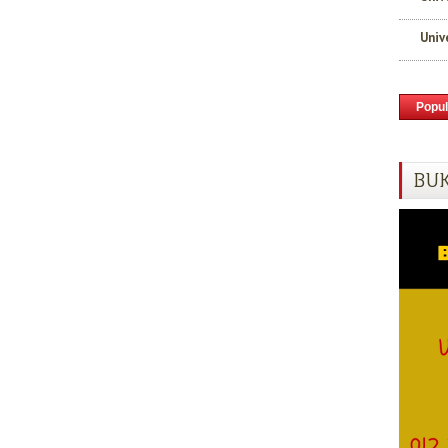
Univ
Popul
BUK