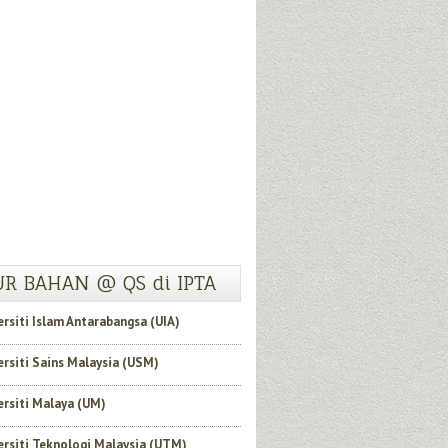
R BAHAN @ QS di IPTA
ersiti Islam Antarabangsa (UIA)
ersiti Sains Malaysia (USM)
ersiti Malaya (UM)
ersiti Teknologi Malaysia (UTM)