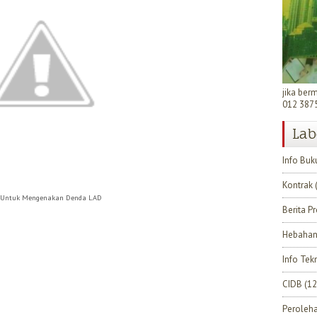
jika ber
012 387
Lab
Info Buk
Kontrak
s Untuk Mengenakan Denda LAD
Berita P
Hebahan
Info Tek
CIDB
(12
Peroleh