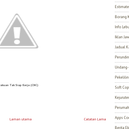
Estimate
Borang 
Info Leb
Iklan Ja
Jadual K
Perundi
Undang-
Pekelili
rakuan Tak Siap Kerja (CNC)
Soft Cop
Kejurut
Perumah
Apps Con
Laman utama
Catatan Lama
Berita 