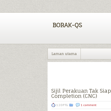
BORAK-QS
Laman utama
Sijil Perakuan Tak Sia
Completion (CNC)
1:20 PTG
1 comment