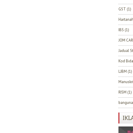
GST
(1)
Hartana
IBS
(1)
JOM CAR
Jadual S
Kod Bid
LJBM
(1)
Manuskr
RISM
(1)
banguna
IKL