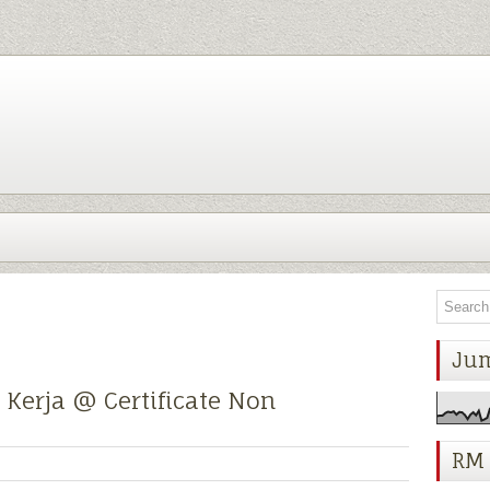
Ju
p Kerja @ Certificate Non
RM 