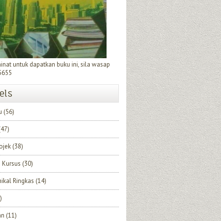
minat untuk dapatkan buku ini, sila wasap
5655
els
u
(56)
(47)
rojek
(38)
 Kursus
(30)
nikal Ringkas
(14)
)
an
(11)