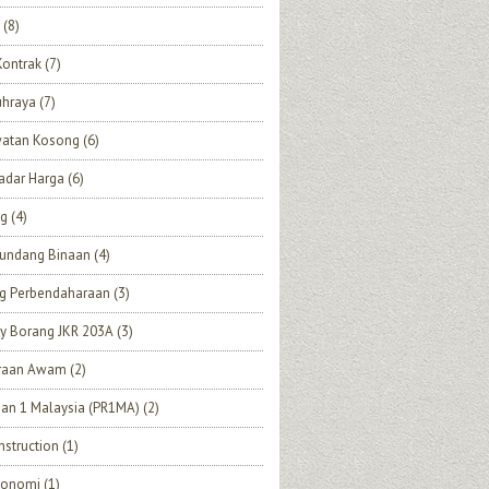
(8)
Kontrak
(7)
uhraya
(7)
watan Kosong
(6)
adar Harga
(6)
ng
(4)
undang Binaan
(4)
ng Perbendaharaan
(3)
y Borang JKR 203A
(3)
eraan Awam
(2)
an 1 Malaysia (PR1MA)
(2)
struction
(1)
Ekonomi
(1)