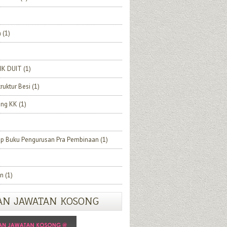
h
(1)
IK DUIT
(1)
truktur Besi
(1)
ang KK
(1)
ip Buku Pengurusan Pra Pembinaan
(1)
n
(1)
AN JAWATAN KOSONG