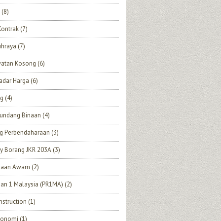
(8)
Kontrak
(7)
uhraya
(7)
watan Kosong
(6)
adar Harga
(6)
ng
(4)
undang Binaan
(4)
ng Perbendaharaan
(3)
y Borang JKR 203A
(3)
eraan Awam
(2)
an 1 Malaysia (PR1MA)
(2)
struction
(1)
Ekonomi
(1)