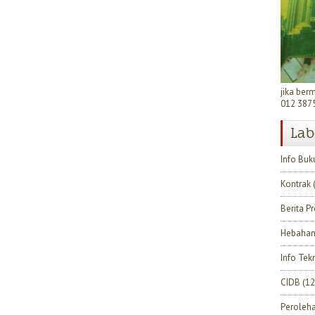
jika ber
012 387
Lab
Info Buk
Kontrak
Berita P
Hebahan
Info Tek
CIDB
(12
Peroleh