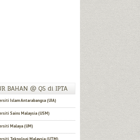
R BAHAN @ QS di IPTA
ersiti Islam Antarabangsa (UIA)
ersiti Sains Malaysia (USM)
ersiti Malaya (UM)
ersiti Teknologi Malaysia (UTM)