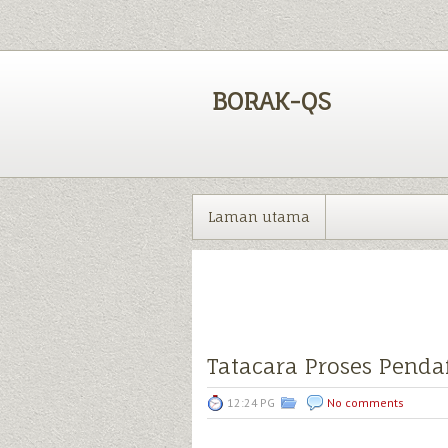
BORAK-QS
Laman utama
Tatacara Proses Penda
12:24 PG
No comments