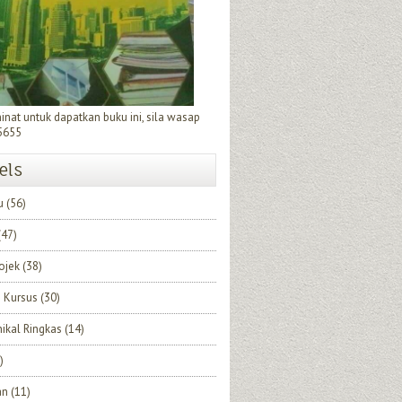
minat untuk dapatkan buku ini, sila wasap
5655
els
u
(56)
(47)
rojek
(38)
 Kursus
(30)
nikal Ringkas
(14)
)
an
(11)