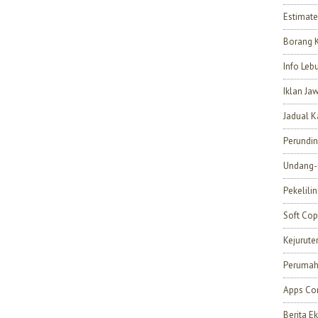
Estimate
Borang 
Info Leb
Iklan Ja
Jadual K
Perundi
Undang-
Pekelili
Soft Cop
Kejurut
Perumah
Apps Con
Berita 