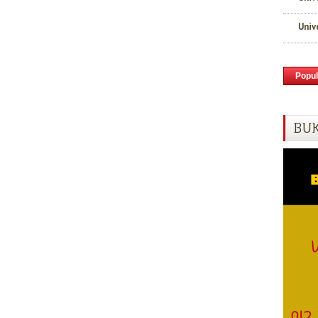
Univ
Popul
BUK