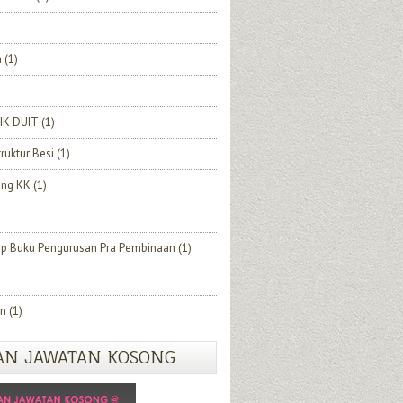
h
(1)
IK DUIT
(1)
truktur Besi
(1)
ang KK
(1)
ip Buku Pengurusan Pra Pembinaan
(1)
n
(1)
AN JAWATAN KOSONG