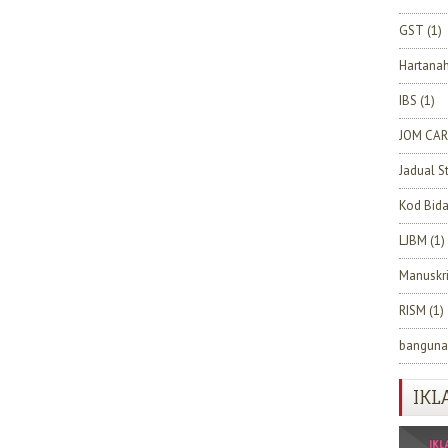
GST
(1)
Hartana
IBS
(1)
JOM CAR
Jadual S
Kod Bid
LJBM
(1)
Manuskr
RISM
(1)
banguna
IKL