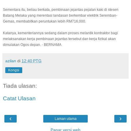
Sementara itu, beliau berkata, pembinaan jejantas pejalan kaki di stesen
Batang Melaka yang merentasi landasan berkembar elektrik Seremban-
Gemas, membabitkan peruntukan lebih RM716,000.
Katanya, kementeriannya sedang dalam proses melantik kontraktor bagi
melaksanakan kerja pembinaan jejantas tersebut dan kerja fizikal akan
dimulakan Ogos depan. - BERNAMA
azilan
di
12:40 PTG
Kongsi
Tiada ulasan:
Catat Ulasan
‹
›
Laman utama
Papar versi web