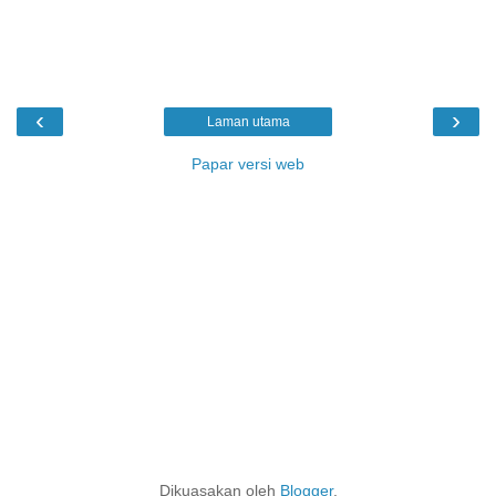
‹
›
Laman utama
Papar versi web
Dikuasakan oleh
Blogger
.